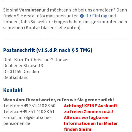
Sie sind
Vermieter
und möchten sich bei uns anmelden? Dann
finden Sie erste Informationen unter
Ihr Eintrag
und
können, falls Sie weitere Fragen haben, uns gern anrufen oder
schreiben (Kontaktdaten siehe unten).
Postanschrift (v.i.S.d.P. nach § 5 TMG)
Dipl.-Kfm. Dr. Christian G. Janker
Deubener Straße 13
D - 01159 Dresden
Deutschland
Kontakt
Wenn Anrufbeantworter, rufen wir Sie gerne zurück!
Telefon:
+49 351 410 88 50
Achtung! KEINE Auskunft
Telefax:
+49 351 410 88 51
zu freien Zimmern o.ä.!
E-mail:
info@deutsche-
Alle uns verfügbaren
pensionen.de
Informationen für Mieter
finden Sie im